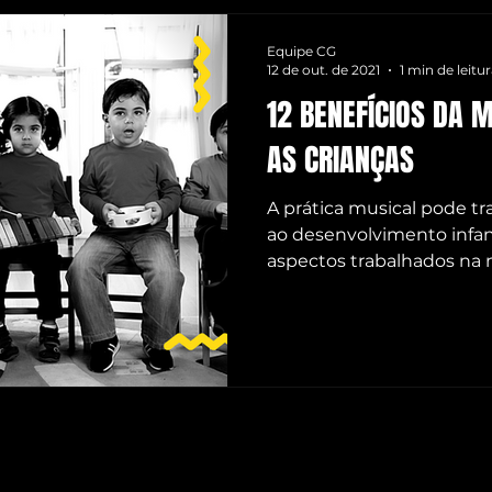
IANO
PILATES
ARTESANATO
BALLET
INGLÊ
Equipe CG
12 de out. de 2021
1 min de leitu
12 BENEFÍCIOS DA 
UKULELÊ
PINTURA EM AQUARELA
TECLADO
H
AS CRIANÇAS
A prática musical pode tr
ao desenvolvimento infanti
aspectos trabalhados na m