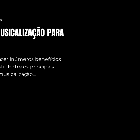
S
ra
MUSICALIZAÇÃO PARA
OMENAGEM CG
azer inúmeros benefícios
l. Entre os principais
usicalização...