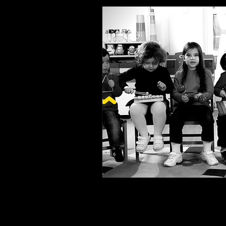
DESENHO
TEATRO
P
MUSICALIZAÇÃO INFANTIL
VIOLINO
ALFABETIZAÇÃO