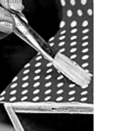
UKULELÊ
PINTURA EM
AQUARELA
TECLADO
HOMENAGEM
CG
VIOLINO
ALFABETIZAÇÃO