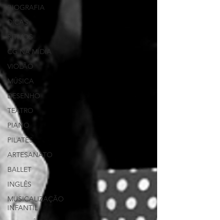
BIOGRAFIA
DICAS
RITMOS
CG NA MÍDIA
VIOLÃO
MÚSICA
DESENHO
TEATRO
PIANO
PILATES
ARTESANATO
BALLET
INGLÊS
MUSICALIZAÇÃO
INFANTIL