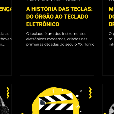
2 de nov. de 2021
4 min de leitura
2 d
RENÇAS
A HISTÓRIA DAS TECLAS:
M
DO ÓRGÃO AO TECLADO
D
ELETRÔNICO
B
A
ia as
O teclado é um dos instrumentos
O 
ethoven?
eletrônicos modernos, criados nas
mu
ir
primeiras décadas do século XX. Tornou-
in
se extremamente popular por...
de