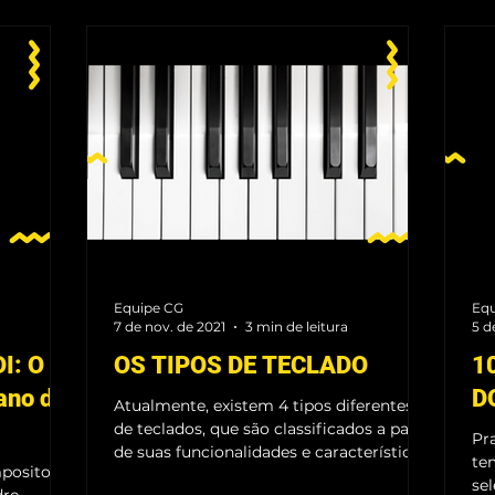
Equipe CG
Equ
7 de nov. de 2021
3 min de leitura
5 d
I: O
OS TIPOS DE TECLADO
1
ano de
D
Atualmente, existem 4 tipos diferentes
de teclados, que são classificados a partir
Pr
de suas funcionalidades e características
te
positor,
específicas.
se