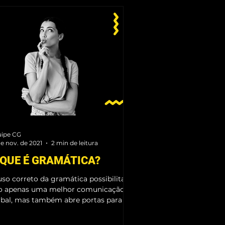
ZAÇÃO INFANTIL
ALFABETIZAÇÃO
ipe CG
de nov. de 2021
2 min de leitura
 QUE É GRAMÁTICA?
uso correto da gramática possibilita
o apenas uma melhor comunicação
rbal, mas também abre portas para o
nhecimento cultural em...