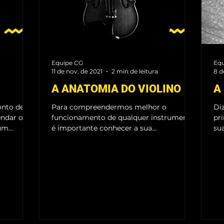
Equipe CG
Equ
11 de nov. de 2021
2 min de leitura
8 d
A ANATOMIA DO VIOLINO
A
onto de
Para compreendermos melhor o
Diz
endar o
funcionamento de qualquer instrumento,
pr
 um
é importante conhecer a sua
sua
constituição física. O violino é um...
mús