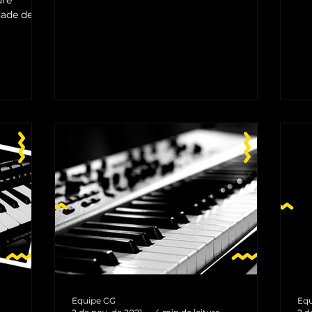
dre
te 
dade de
Equipe CG
Equ