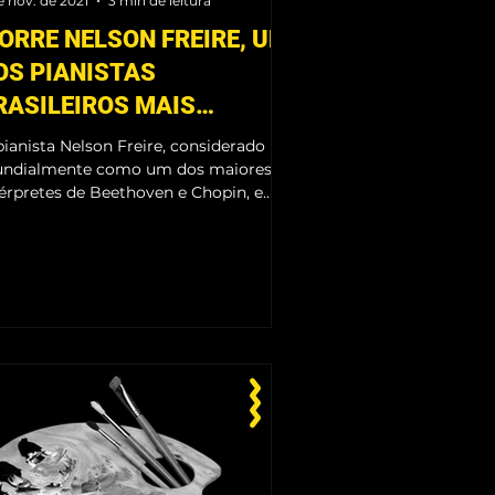
e nov. de 2021
3 min de leitura
ORRE NELSON FREIRE, UM
OS PIANISTAS
RASILEIROS MAIS
CLAMADOS DO MUNDO
pianista Nelson Freire, considerado
ndialmente como um dos maiores
térpretes de Beethoven e Chopin, e
tentor de inúmeros prêmios...