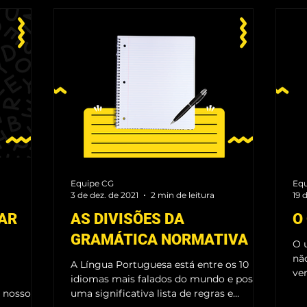
ES
ARTESANATO
BALLET
INGLÊS
MUSICALI
UARELA
TECLADO
HOMENAGEM CG
VIOLINO
Equipe CG
Equ
3 de dez. de 2021
2 min de leitura
19 
DAR
AS DIVISÕES DA
O
GRAMÁTICA NORMATIVA
O 
nã
A Língua Portuguesa está entre os 10
ve
idiomas mais falados do mundo e possui
co
uma significativa lista de regras e