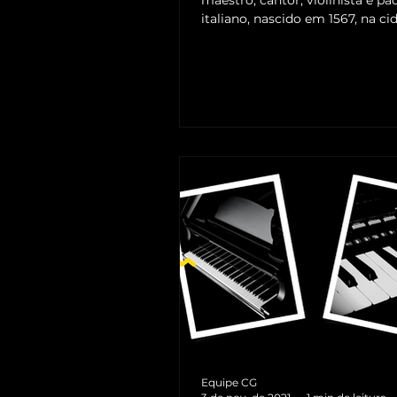
maestro, cantor, violinista e pa
italiano, nascido em 1567, na ci
Cremona, em Milão....
Equipe CG