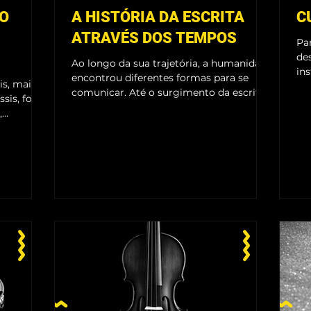
 O
A HISTÓRIA DA ESCRITA
C
ATRAVÉS DOS TEMPOS
Pa
des
Ao longo da sua trajetória, a humanidade
in
encontrou diferentes formas para se
s, mais
alg
comunicar. Até o surgimento da escrita,
is, foi
as sociedades se...
,