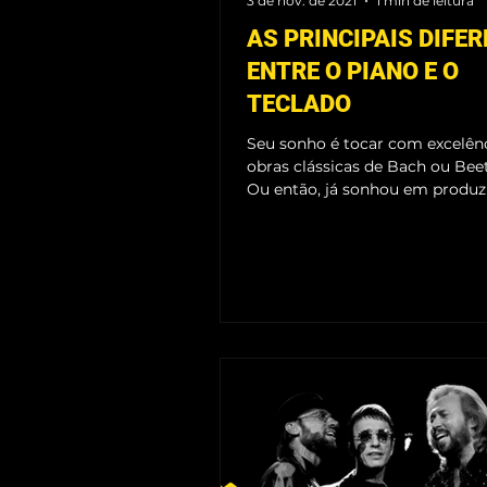
3 de nov. de 2021
1 min de leitura
AS PRINCIPAIS DIFE
ENTRE O PIANO E O
TECLADO
Seu sonho é tocar com excelênc
obras clássicas de Bach ou Be
Ou então, já sonhou em produz
arranjos ou tocar sons...