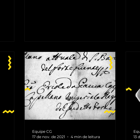
o não...
acordos coordenados pela...
Equipe CG
Equ
17 de nov. de 2021
4 min de leitura
13 