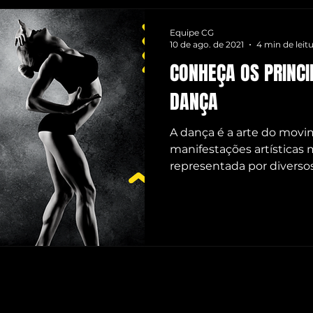
IANO
PILATES
ARTESANATO
BALLET
INGLÊ
Equipe CG
10 de ago. de 2021
4 min de leit
CONHEÇA OS PRINCI
UKULELÊ
PINTURA EM AQUARELA
TECLADO
H
DANÇA
A dança é a arte do mov
manifestações artísticas
representada por diversos e