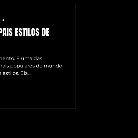
S
ura
PAIS ESTILOS DE
OMENAGEM CG
imento. É uma das
 mais populares do mundo
stilos. Ela...