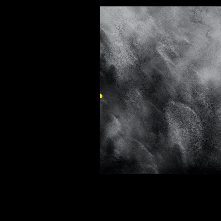
DESENHO
TEATRO
P
MUSICALIZAÇÃO INFANTIL
VIOLINO
ALFABETIZAÇÃO