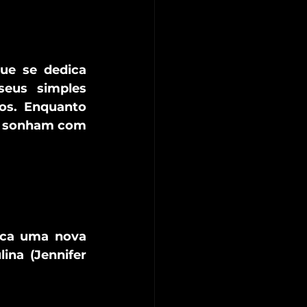
ue se dedica 
eus simples 
os. Enquanto 
es sonham com 
sca uma nova 
na (Jennifer 