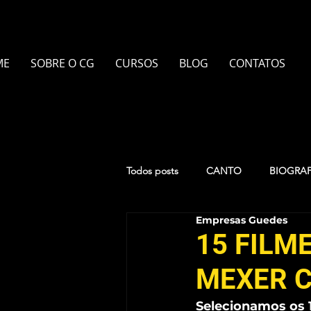
ME
SOBRE O CG
CURSOS
BLOG
CONTATOS
Todos posts
CANTO
BIOGRAF
Empresas Guedes
TEATRO
PIANO
PILATE
15 FILM
MEXER 
UKULELÊ
PINTURA EM AQU
Selecionamos os 1