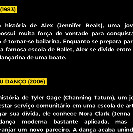
1983) 
 história de Alex (Jennifer Beals), uma jov
ossui muita força de vontade para conquista
 é tornar-se bailarina. Enquanto se prepara par
amosa escola de Ballet, Alex se divide entre o
dançarina de uma boate.
EU DANÇO (2006) 
história de Tyler Gage (Channing Tatum), um jo
star serviço comunitário em uma escola de art
gar sua dívida, ele conhece Nora Clark (Jenna
dança moderna bastante aplicada, mas q
anjar um novo parceiro. A dança acaba unind