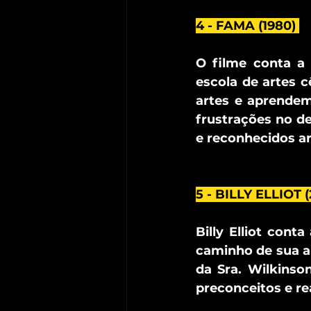
4 - FAMA (1980) 
O filme conta a 
escola de artes 
artes e aprendem
frustrações no d
e reconhecidos ar
5 - BILLY ELLIOT (
Billy Elliot cont
caminho de sua au
da Sra. Wilkinso
preconceitos e re