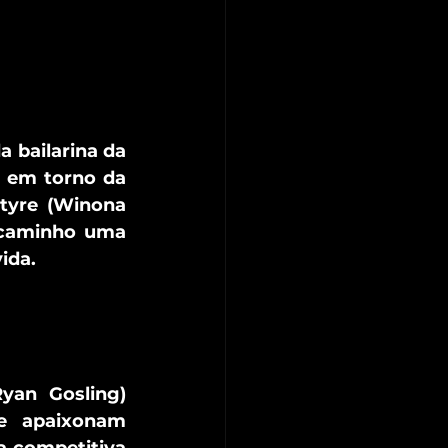
 bailarina da 
 em torno da 
ntyre (Winona 
 caminho uma 
ida.
an Gosling) 
e apaixonam 