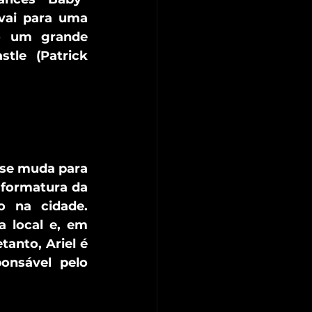
vai para uma 
o um grande 
le (Patrick 
se muda para 
 formatura da 
 na cidade. 
 local e, em 
anto, Ariel é 
onsável pelo 