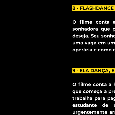
8 - FLASHDANCE (
O filme conta a
sonhadora que p
deseja. Seu sonho
uma vaga em uma f
operária e como 
9 - ELA DANÇA, 
O filme conta a 
que começa a pre
trabalha para pa
estudante de 
urgentemente arr