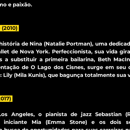
mo e paixão.
(2010) 
istória de Nina (Natalie Portman), uma dedicada
et de Nova York. Perfeccionista, sua vida gira
s a substituir a primeira bailarina, Beth MacI
sentação de O Lago dos Cisnes, surge em seu
 Lily (Mila Kunis), que bagunça totalmente sua v
017) 
s Angeles, o pianista de jazz Sebastian (Ry
z iniciante Mia (Emma Stone) e os dois s