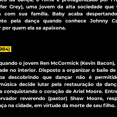
fer Grey), uma jovem da alta sociedade que 
as com sua família. Baby acaba despertand
ento pela dança quando conhece Johnny Cast
r por quem ela se apaixona.
984) 
uando o jovem Ren McCormick (Kevin Bacon), 
e no interior. Disposto a organizar o baile de
ba descobrindo que dançar não é permitido
úsica decide lutar pela restauração da dança
a conquistando o coração de Ariel Moore. Entret
ervador reverendo (pastor) Shaw Moore, resp
a na cidade, em virtude da morte de seu filho.