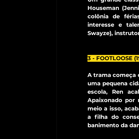
Houseman (Jenni
colônia de féri
interesse e tal
Swayze), instruto
3 - FOOTLOOSE (1
A trama começa q
uma pequena cidad
escola, Ren aca
Apaixonado por m
meio a isso, acab
a filha do cons
banimento da danç