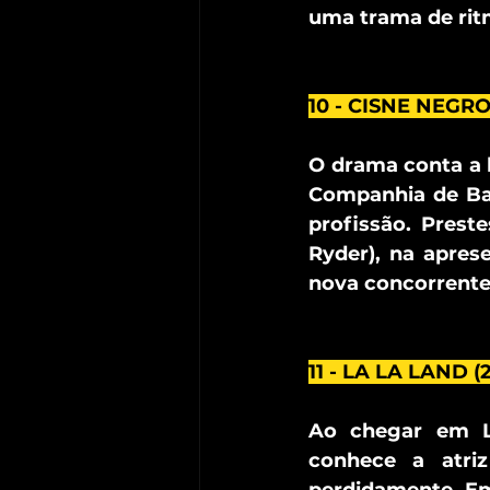
uma trama de rit
10 - CISNE NEGRO 
O drama conta a h
Companhia de Ball
profissão. Preste
Ryder), na apre
nova concorrente:
11 - LA LA LAND (2
Ao chegar em Lo
conhece a atri