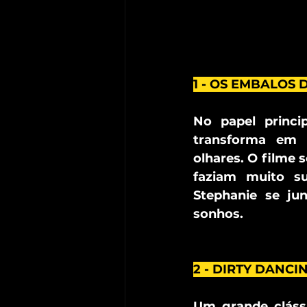
1 - OS EMBALOS D
No papel princi
transforma em 
olhares. O filme 
faziam muito su
Stephanie se ju
sonhos.
2 - DIRTY DANCIN
Um grande clássi