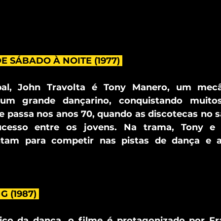
E SÁBADO À NOITE (1977) 
pal, John Travolta é Tony Manero, um mecâ
um grande dançarino, conquistando muitos
se passa nos anos 70, quando as discotecas no s
cesso entre os jovens. Na trama, Tony e s
ntam para competir nas pistas de dança e al
G (1987) 
co da dança, o filme é protagonizado por Fr