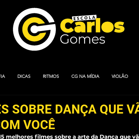
IA
DICAS
RITMOS
CG NA MÍDIA
VIOLÃO
S
ARTESANATO
BALLET
INGLÊS
MUSICALIZAÇ
ES SOBRE DANÇA QUE V
COM VOCÊ
ARELA
TECLADO
HOMENAGEM CG
VIOLINO
A
5 melhores filmes sobre a arte da Dança que vã