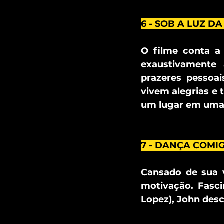
6 - SOB A LUZ DA
O filme conta a 
exaustivamente 
prazeres pessoai
vivem alegrias e 
um lugar em uma 
7 - DANÇA COMIG
Cansado de sua 
motivação. Fasci
Lopez), John des