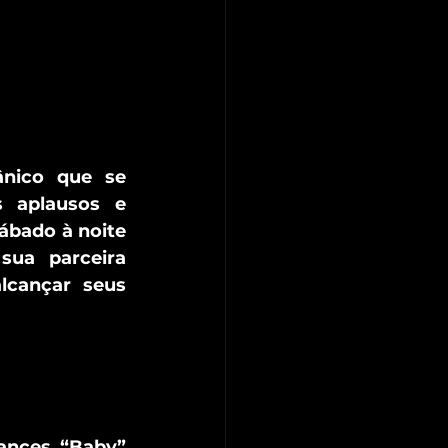
nico que se 
 aplausos e 
ábado à noite 
ua parceira 
cançar seus 
ances “Baby” 