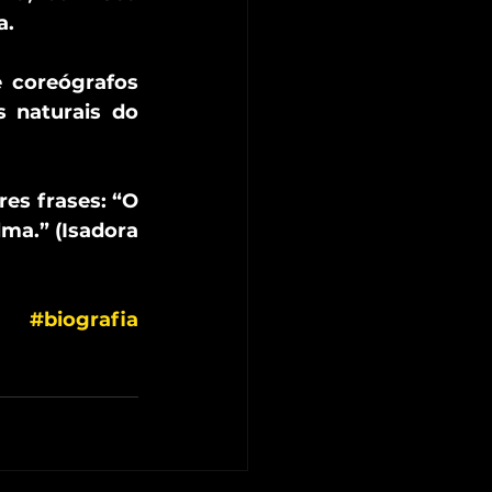
a.
 coreógrafos 
 naturais do 
es frases: “O 
ma.” (Isadora 
#biografia