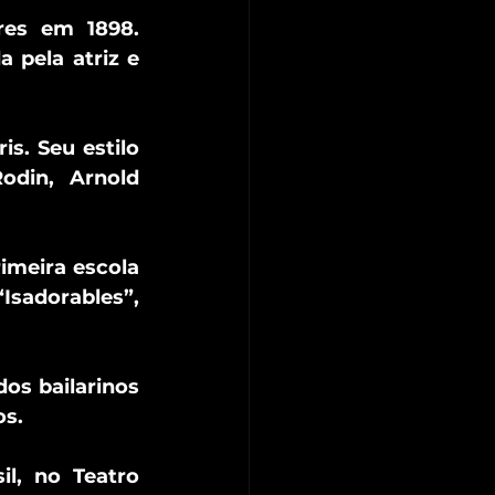
es em 1898. 
 pela atriz e 
. Seu estilo 
din, Arnold 
imeira escola 
sadorables”, 
s bailarinos 
os.
l, no Teatro 