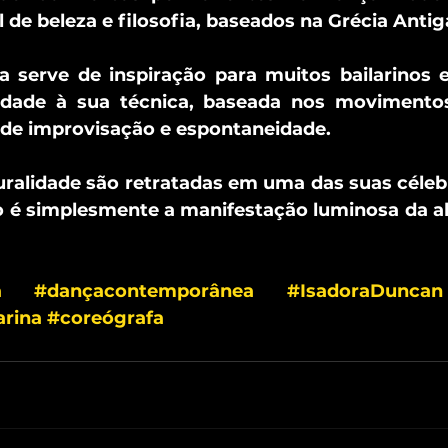
eal de beleza e filosofia, baseados na Grécia Antig
a serve de inspiração para muitos bailarinos e
idade à sua técnica, baseada nos movimentos
 de improvisação e espontaneidade.
uralidade são retratadas em uma das suas célebr
o é simplesmente a manifestação luminosa da al
a
#dançacontemporânea
#IsadoraDuncan
arina
#coreógrafa