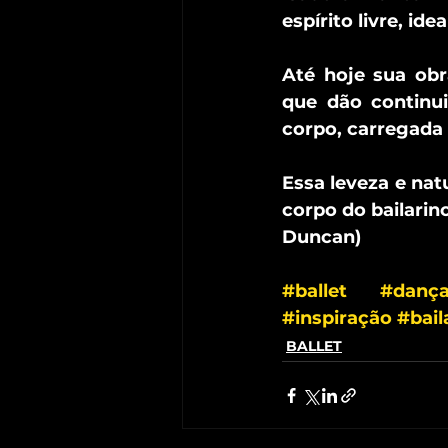
espírito livre, id
Até hoje sua obr
que dão continu
corpo, carregada
Essa leveza e nat
corpo do bailarin
Duncan)
#ballet
#danç
#inspiração
#bail
BALLET