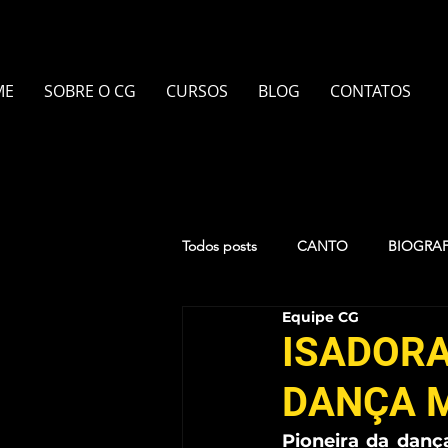
ME
SOBRE O CG
CURSOS
BLOG
CONTATOS
Todos posts
CANTO
BIOGRAF
Equipe CG
TEATRO
PIANO
PILATE
ISADORA
DANÇA 
UKULELÊ
PINTURA EM AQU
Pioneira da danç