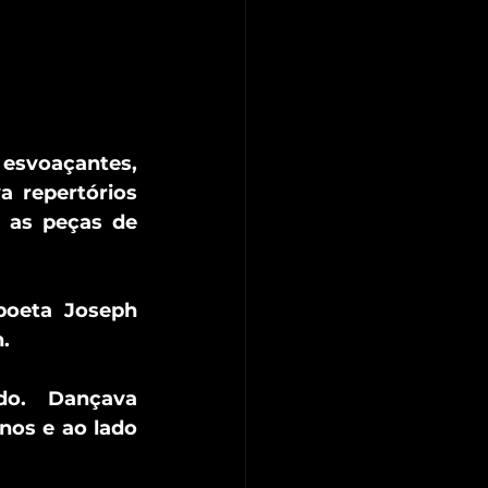
esvoaçantes, 
 repertórios 
 as peças de 
poeta Joseph 
.
o. Dançava 
os e ao lado 