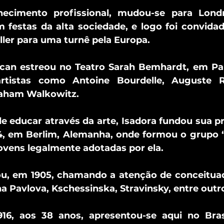
ecimento profissional, mudou-se para Londr
festas da alta sociedade, e logo foi convidada
ller para uma turnê pela Europa.
can estreou no Teatro Sarah Bemhardt, em Paris
artistas como Antoine Bourdelle, Auguste Ro
aham Walkowitz.
 educar através da arte, Isadora fundou sua pr
, em Berlim, Alemanha, onde formou o grupo “I
ovens legalmente adotadas por ela.
, em 1905, chamando a atenção de conceituado
 Pavlova, Kschessinska, Stravinsky, entre outr
6, aos 38 anos, apresentou-se aqui no Brasi