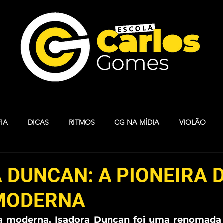
IA
DICAS
RITMOS
CG NA MÍDIA
VIOLÃO
S
ARTESANATO
BALLET
INGLÊS
MUSICALIZAÇ
 DUNCAN: A PIONEIRA 
MODERNA
ARELA
TECLADO
HOMENAGEM CG
VIOLINO
A
a moderna, Isadora Duncan foi uma renomada 