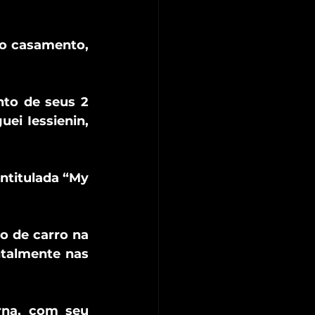
o casamento, 
to de seus 2 
ei Iessienin, 
ntitulada “My 
 de carro na 
talmente nas 
na, com seu 