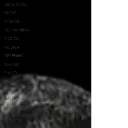
BIOGRAFIA
DICAS
RITMOS
CG NA MÍDIA
VIOLÃO
MÚSICA
DESENHO
TEATRO
PIANO
PILATES
ARTESANATO
BALLET
INGLÊS
MUSICALIZAÇÃO
INFANTIL