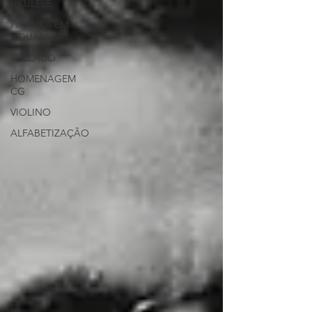
UKULELÊ
PINTURA EM
AQUARELA
TECLADO
HOMENAGEM
CG
VIOLINO
ALFABETIZAÇÃO