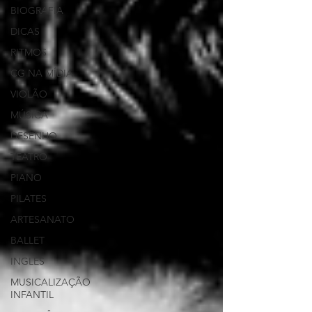
BIOGRAFIA
DICAS
RITMOS
CG NA MÍDIA
VIOLÃO
MÚSICA
DESENHO
TEATRO
PIANO
PILATES
ARTESANATO
BALLET
INGLÊS
MUSICALIZAÇÃO
INFANTIL