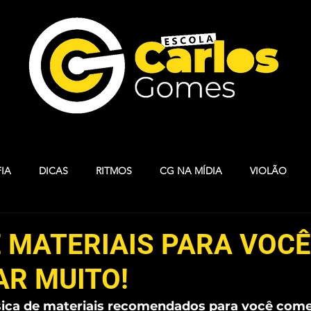
IA
DICAS
RITMOS
CG NA MÍDIA
VIOLÃO
S
ARTESANATO
BALLET
INGLÊS
MUSICALIZAÇ
E MATERIAIS PARA VOCÊ
R MUITO!
ARELA
TECLADO
HOMENAGEM CG
VIOLINO
A
ásica de materiais recomendados para você come