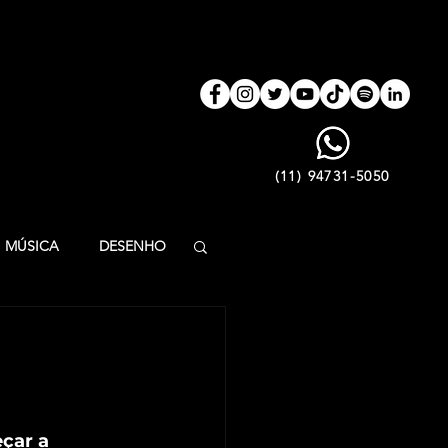
(11) 94731-5050
MÚSICA
DESENHO
ÃO INFANTIL
LFABETIZAÇÃO
çar a 