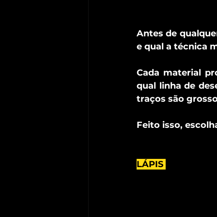
Antes de qualquer 
e qual a técnica m
Cada material pro
qual linha de des
traços são grossos
Feito isso, escol
LÁPIS 