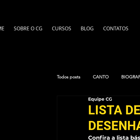
ME
SOBRE O CG
CURSOS
BLOG
CONTATOS
Todos posts
CANTO
BIOGRAF
Equipe CG
TEATRO
PIANO
PILATE
LISTA D
DESENHA
UKULELÊ
PINTURA EM AQU
Confira a lista b