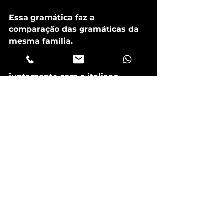
Essa gramática faz a 
comparação das gramáticas da 
mesma família. 
A língua portuguesa faz parte da 
família das línguas românicas, 
juntamente com o italiano, 
francês, espanhol, entre outras.
Além destes principais tipos, 
ainda existem as gramáticas: 
formal, reflexiva, implícita, 
universal, contrastiva, 
transformacional, gerativa e 
funcional.
#alfabetização