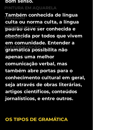
bom senso.
PINTURA EM AQUARELA
Também conhecida de língua 
TECLADO
culta ou norma culta, a língua 
HOMENAGEM CG
padrão deve ser conhecida e 
obedecida por todos que vivem 
VIOLINO
em comunidade. Entender a 
ALFABETIZAÇÃO
gramática possibilita não 
apenas uma melhor 
comunicação verbal, mas 
também abre portas para o 
conhecimento cultural em geral, 
seja através de obras literárias, 
artigos científicos, conteúdos 
jornalísticos, e entre outros.
OS TIPOS DE GRAMÁTICA