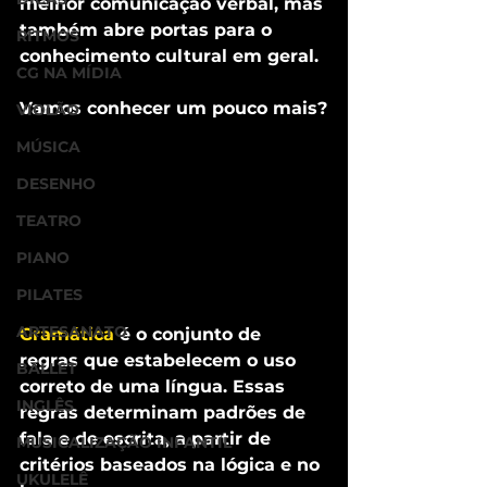
melhor comunicação verbal, mas 
também abre portas para o 
RITMOS
conhecimento cultural em geral.
CG NA MÍDIA
Vamos conhecer um pouco mais?
VIOLÃO
MÚSICA
DESENHO
TEATRO
PIANO
PILATES
ARTESANATO
Gramática
 é o conjunto de 
regras que estabelecem o uso 
BALLET
correto de uma língua. Essas 
INGLÊS
regras determinam padrões de 
fala e de escrita, a partir de 
MUSICALIZAÇÃO INFANTIL
critérios baseados na lógica e no 
UKULELÊ